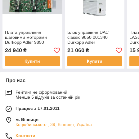
Плата управління
Блок управіння DAC
Плат
шаговими моторами
classic 9850 001340
LAS
Durkopp Adler 9850
Durkopp Adler
Durk
745123
24 940
21 060
15 
₴
₴
Купити
Купити
Про нас
Рейтинг не сформований
Менше 5 відгуків за останній рік
Працює з 17.01.2011
м. Вінниця
Коцюбинського , 39, Вінниця, Україна
Контакти