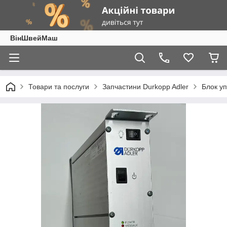
ВінШвейМаш
Товари та послуги
Запчастини Durkopp Adler
Блок уп