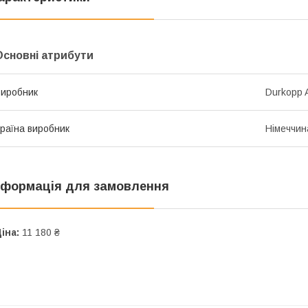
Основні атрибути
иробник
Durkopp 
раїна виробник
Німеччин
нформація для замовлення
іна:
11 180 ₴