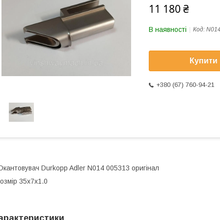
11 180 ₴
В наявності
Код:
N014
Купити
+380 (67) 760-94-21
кантовувач Durkopp Adler N014 005313 оригінал
озмір 35x7x1.0
арактеристики