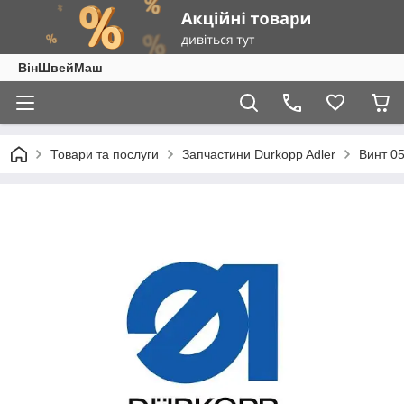
ВінШвейМаш
Товари та послуги
Запчастини Durkopp Adler
Винт 05