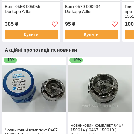
Винт 0556 005055
Винт 0570 000934
Гвин
Durkopp Adler
Durkopp Adler
прит
1351
385
95
100
₴
₴
Купити
Купити
Акційні пропозиції та новинки
–10%
–10%
Човниковий комплект 0467
Човниковий комплект 0467
150014 ( 0467 150010 )