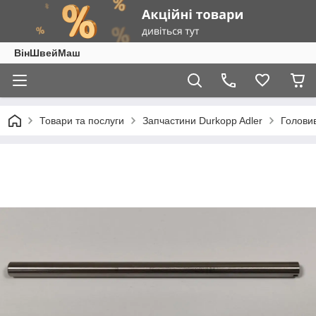
ВінШвейМаш
Товари та послуги
Запчастини Durkopp Adler
Головив