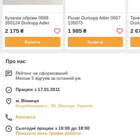
Кулачок обрізки 0888
Рычаг Durkopp Adler 0667
Трим
350124 Durkopp Adler
135073
Durk
2 175
1 985
2 6
₴
₴
Купити
Купити
Про нас
Рейтинг не сформований
Менше 5 відгуків за останній рік
Працює з 17.01.2011
м. Вінниця
Коцюбинського , 39, Вінниця, Україна
Контакти
Сьогодні працює з 10:00 до 18:00
Показати весь графік роботи