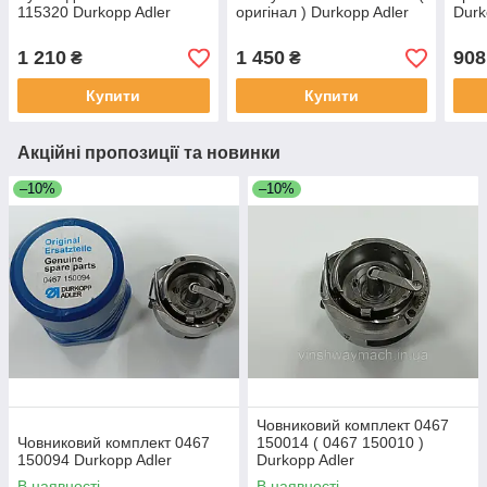
115320 Durkopp Adler
оригінал ) Durkopp Adler
Durk
1 210
1 450
908
₴
₴
Купити
Купити
Акційні пропозиції та новинки
–10%
–10%
Човниковий комплект 0467
Човниковий комплект 0467
150014 ( 0467 150010 )
150094 Durkopp Adler
Durkopp Adler
В наявності
В наявності