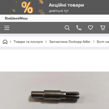
ВінШвейМаш
Товари та послуги
Запчастини Durkopp Adler
Болт на