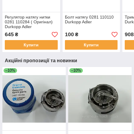
Регулятор натягу нитки
Болт натягу 0281 110110
Трим
0281 110284 ( Оригінал)
Durkopp Adler
Durk
Durkopp Adler
645
100
908
₴
₴
Купити
Купити
Акційні пропозиції та новинки
–10%
–10%