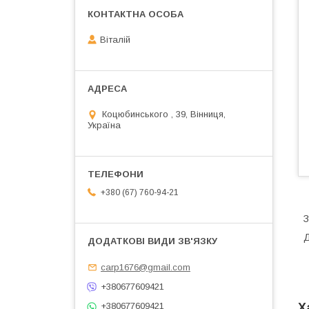
Віталій
Коцюбинського , 39, Вінниця,
Україна
+380 (67) 760-94-21
З
Д
carp1676@gmail.com
+380677609421
+380677609421
Х