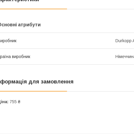
Основні атрибути
иробник
Durkopp 
раїна виробник
Німеччин
нформація для замовлення
іна:
755 ₴