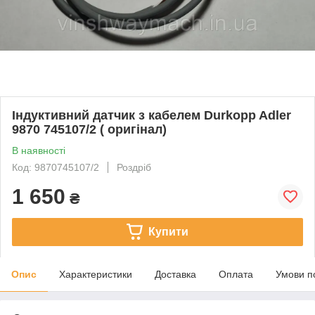
Індуктивний датчик з кабелем Durkopp Adler
9870 745107/2 ( оригінал)
В наявності
Код: 9870745107/2
Роздріб
1 650
₴
Купити
Опис
Характеристики
Доставка
Оплата
Умови п