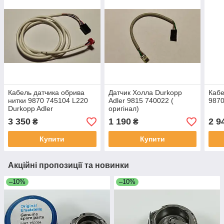
Кабель датчика обрива
Датчик Холла Durkopp
Кабе
нитки 9870 745104 L220
Adler 9815 740022 (
9870
Durkopp Adler
оригінал)
3 350
1 190
2 9
₴
₴
Купити
Купити
Акційні пропозиції та новинки
–10%
–10%