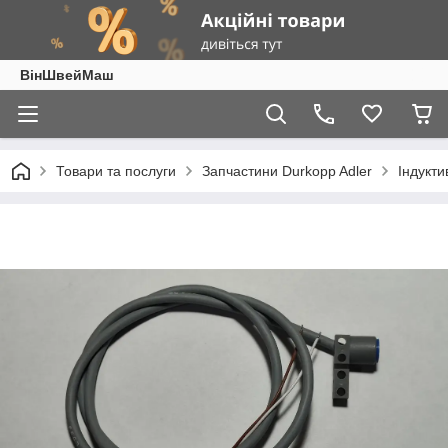
ВінШвейМаш
Товари та послуги
Запчастини Durkopp Adler
Індукти