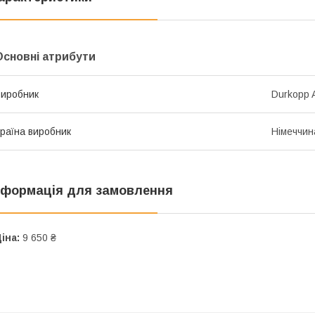
Основні атрибути
иробник
Durkopp 
раїна виробник
Німеччин
нформація для замовлення
іна:
9 650 ₴