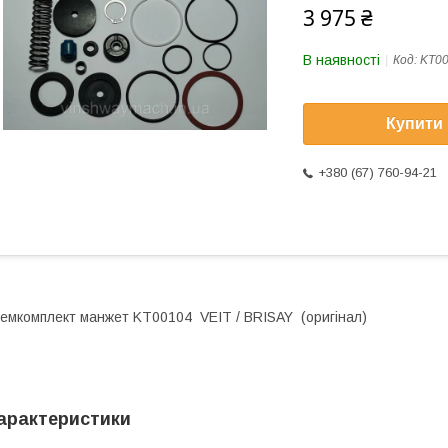
3 975 ₴
В наявності
Код:
KT0
Купити
+380 (67) 760-94-21
емкомплект манжет KT00104 VEIT / BRISAY (оригінал)
арактеристики