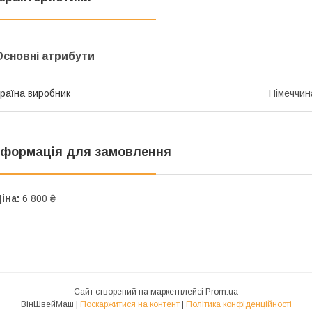
Основні атрибути
раїна виробник
Німеччин
нформація для замовлення
іна:
6 800 ₴
Сайт створений на маркетплейсі
Prom.ua
ВінШвейМаш |
Поскаржитися на контент
|
Політика конфіденційності