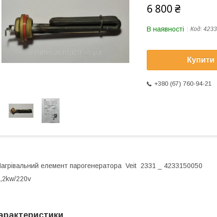
6 800 ₴
В наявності
Код:
4233
Купити
+380 (67) 760-94-21
агрівальний елемент парогенератора Veit 2331 _ 4233150050
,2kw/220v
арактеристики