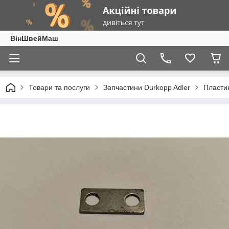
ВінШвейМаш
Товари та послуги
Запчастини Durkopp Adler
Пластин