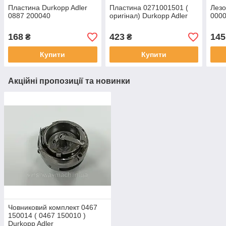
Пластина Durkopp Adler
Пластина 0271001501 (
Лезо
0887 200040
оригінал) Durkopp Adler
0000
168
423
145
₴
₴
Купити
Купити
Акційні пропозиції та новинки
Човниковий комплект 0467
150014 ( 0467 150010 )
Durkopp Adler