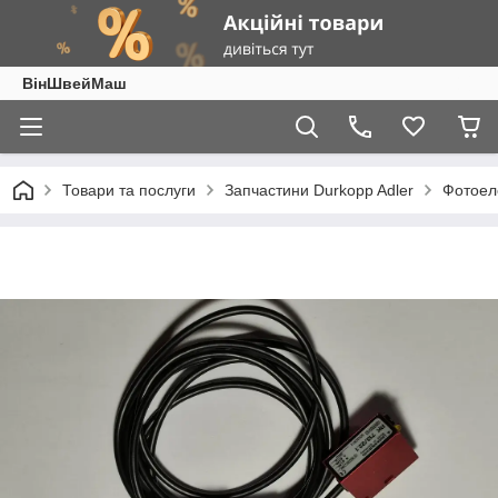
ВінШвейМаш
Товари та послуги
Запчастини Durkopp Adler
Фотоел