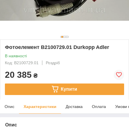
Фотоелемент B2100729.01 Durkopp Adler
В наявності
Код: B2100729.01
Роздріб
20 385
₴
Купити
Опис
Характеристики
Доставка
Оплата
Умови 
Опис