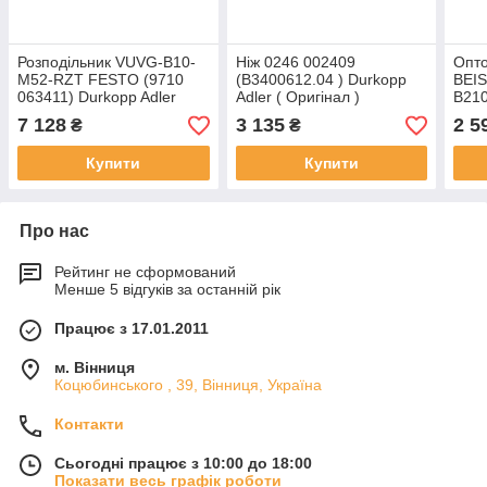
Розподільник VUVG-B10-
Ніж 0246 002409
Опто
M52-RZT FESTO (9710
(B3400612.04 ) Durkopp
BEIS
063411) Durkopp Adler
Adler ( Оригінал )
B21
7 128
3 135
2 5
₴
₴
Купити
Купити
Про нас
Рейтинг не сформований
Менше 5 відгуків за останній рік
Працює з 17.01.2011
м. Вінниця
Коцюбинського , 39, Вінниця, Україна
Контакти
Сьогодні працює з 10:00 до 18:00
Показати весь графік роботи