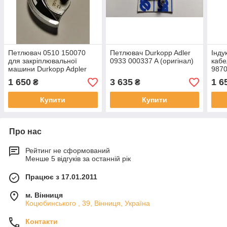
Петлювач 0510 150070
Петлювач Durkopp Adler
Інду
для закріплювальної
0933 000337 A (оригінал)
кабе
машини Durkopp Adpler
9870
1 650
3 635
1 6
₴
₴
Купити
Купити
Про нас
Рейтинг не сформований
Менше 5 відгуків за останній рік
Працює з 17.01.2011
м. Вінниця
Коцюбинського , 39, Вінниця, Україна
Контакти