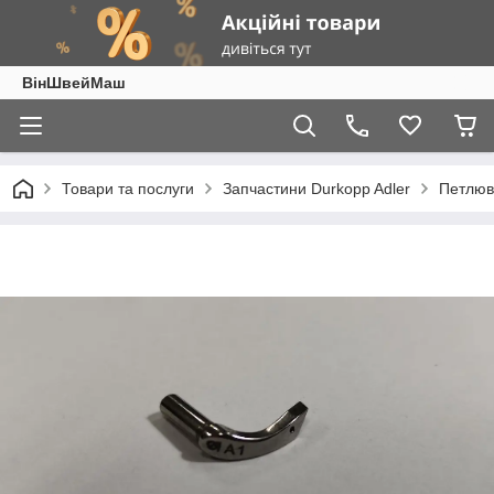
ВінШвейМаш
Товари та послуги
Запчастини Durkopp Adler
Петлюва