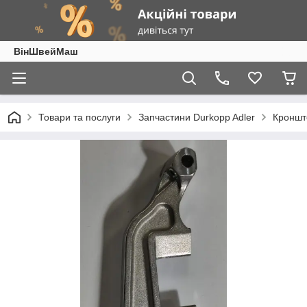
ВінШвейМаш
Товари та послуги
Запчастини Durkopp Adler
Кроншт