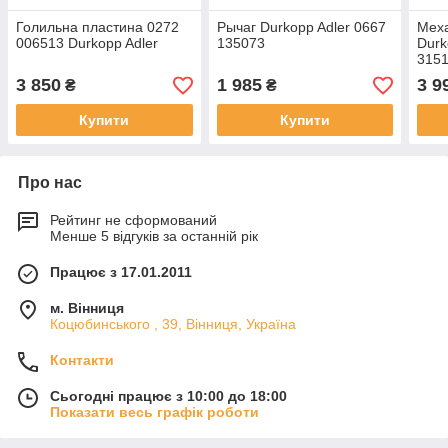
Голильна пластина 0272
Рычаг Durkopp Adler 0667
Меха
006513 Durkopp Adler
135073
Durk
3151
Ориг
3 850
1 985
3 9
₴
₴
Купити
Купити
Про нас
Рейтинг не сформований
Менше 5 відгуків за останній рік
Працює з 17.01.2011
м. Вінниця
Коцюбинського , 39, Вінниця, Україна
Контакти
Сьогодні працює з 10:00 до 18:00
Показати весь графік роботи