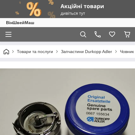
ВінШвейМаш
Товари та послуги
Запчастини Durkopp Adler
Човник 