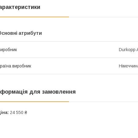
арактеристики
Основні атрибути
иробник
Durkopp 
раїна виробник
Німеччин
нформація для замовлення
іна:
24 550 ₴