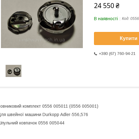
24 550 ₴
В наявності
Код:
0556
Купити
+380 (67) 760-94-21
овниковий комплект 0556 005011 (0556 005001)
ля швейної машини Durkopp Adler-556,576
пульний ковпачок 0556 005044