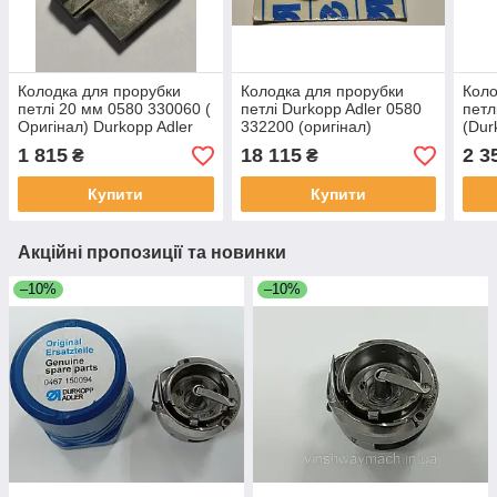
Колодка для прорубки
Колодка для прорубки
Коло
петлі 20 мм 0580 330060 (
петлі Durkopp Adler 0580
петл
Оригінал) Durkopp Adler
332200 (оригінал)
(Dur
1 815
18 115
2 3
₴
₴
Купити
Купити
Акційні пропозиції та новинки
–10%
–10%