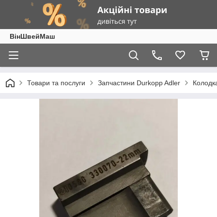
ВінШвейМаш
Товари та послуги
Запчастини Durkopp Adler
Колодка