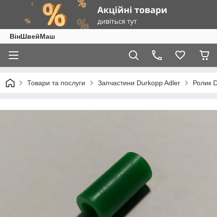
ВінШвейМаш
Товари та послуги
Запчастини Durkopp Adler
Ролик D