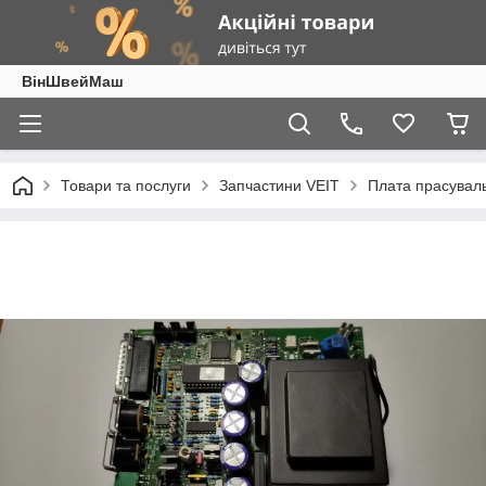
ВінШвейМаш
Товари та послуги
Запчастини VEIT
Плата прасувал