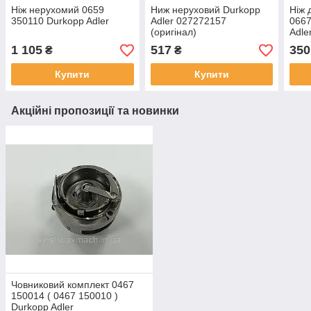
Ніж нерухомий 0659
Ниж неруховий Durkopp
Ніж 
350110 Durkopp Adler
Adler 027272157
0667
(оригінал)
Adle
1 105
517
350
₴
₴
Купити
Купити
Акційні пропозиції та новинки
Човниковий комплект 0467
150014 ( 0467 150010 )
Durkopp Adler