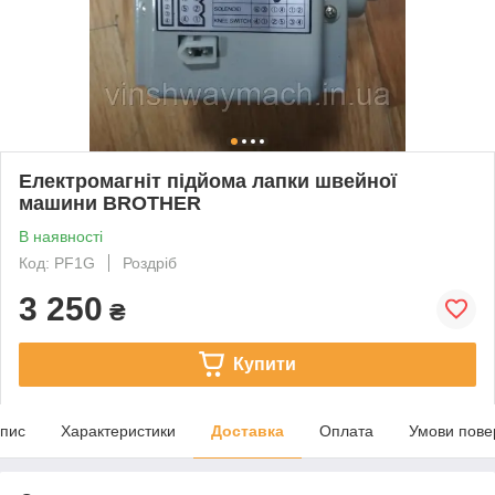
Електромагніт підйома лапки швейної
машини BROTHER
В наявності
Код: PF1G
Роздріб
3 250
₴
Купити
пис
Характеристики
Доставка
Оплата
Умови пове