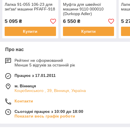
Лапка 91-055 106-23 для
Муфта для швейної
Лапк
зиґзаґ машини PFAFF-918
машини 9110 000010
маши
(Durkopp Adler)
5 095
6 550
5 2
₴
₴
Купити
Купити
Про нас
Рейтинг не сформований
Менше 5 відгуків за останній рік
Працює з 17.01.2011
м. Вінниця
Коцюбинського , 39, Вінниця, Україна
Контакти
Сьогодні працює з 10:00 до 18:00
Показати весь графік роботи