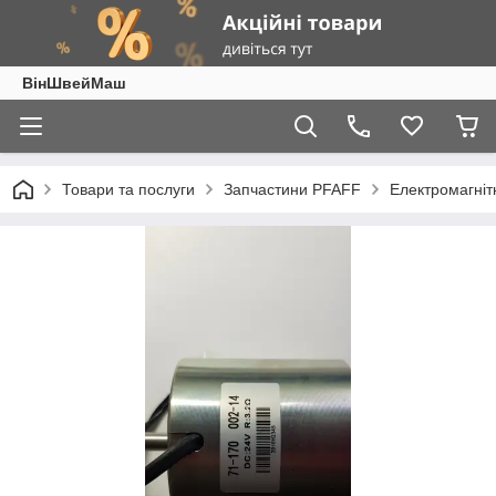
ВінШвейМаш
Товари та послуги
Запчастини PFAFF
Електромагніт