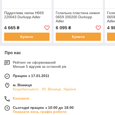
Піддатлива лапка H669
Голильна пластина нижня
Голи
220043 Durkopp Adler
0659 200200 Durkopp
0659
Adler
Adle
4 665
6 095
4 9
₴
₴
Купити
Купити
Про нас
Рейтинг не сформований
Менше 5 відгуків за останній рік
Працює з 17.01.2011
м. Вінниця
Коцюбинського , 39, Вінниця, Україна
Контакти
Сьогодні працює з 10:00 до 18:00
Показати весь графік роботи