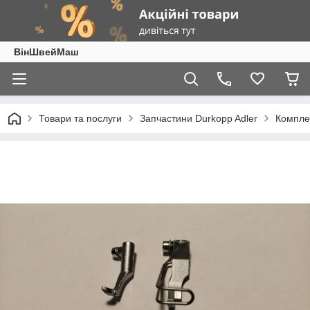
ВінШвейМаш
Товари та послуги
Запчастини Durkopp Adler
Комплек