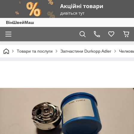
ВінШвейМаш
Товари та послуги
Запчастини Durkopp Adler
Челков