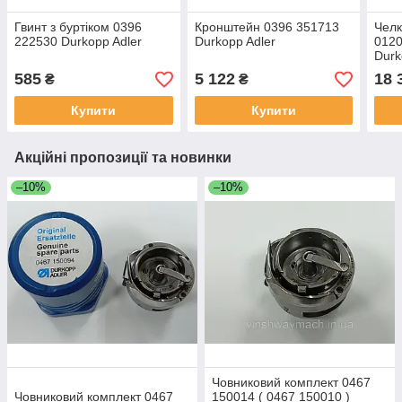
Гвинт з буртіком 0396
Кронштейн 0396 351713
Челк
222530 Durkopp Adler
Durkopp Adler
0120
Durk
585
5 122
18 
₴
₴
Купити
Купити
Акційні пропозиції та новинки
–10%
–10%
Човниковий комплект 0467
Човниковий комплект 0467
150014 ( 0467 150010 )