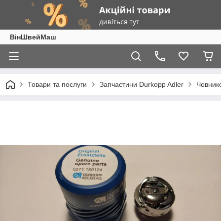
ВінШвейМаш
Товари та послуги
Запчастини Durkopp Adler
Човник