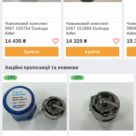
Човниковий комплект
Човниковий комплект
Човн
0867 150754 Durkopp
0267 151884 Durkopp
0868
Adler
Adler
Adle
14 435
14 325
15 
₴
₴
Купити
Купити
Акційні пропозиції та новинки
–10%
–10%